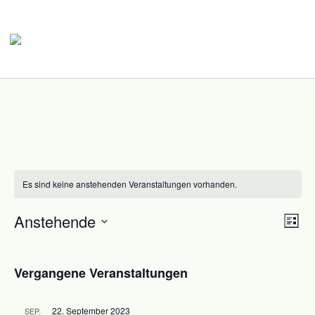
Es sind keine anstehenden Veranstaltungen vorhanden.
Anstehende
Vera
Ansic
Liste
Ansi
Navig
Datum
Navi
wählen.
Vergangene Veranstaltungen
22. September 2023
SEP.